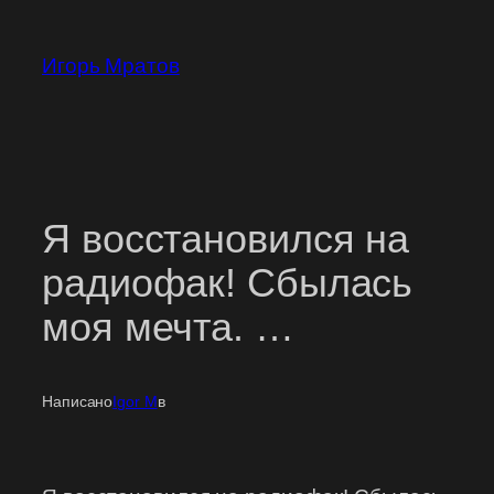
Перейти
к
Игорь Мратов
содержимому
Я восстановился на
радиофак! Сбылась
моя мечта. …
Написано
Igor M
в