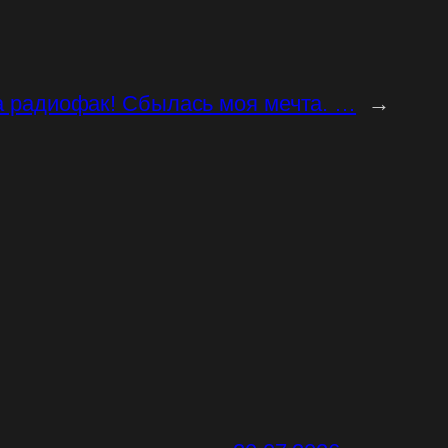
а радиофак! Сбылась моя мечта. …
→