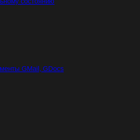
льному состоянию
ументы GMail, GDocs