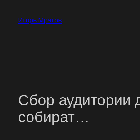
Перейти
к
Игорь Мратов
содержимому
Сбор аудитории д
собират…