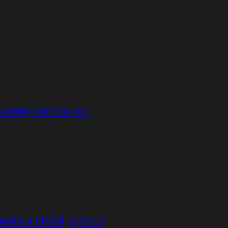
льному состоянию
ументы GMail, GDocs