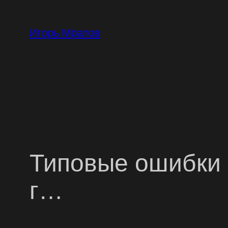
Перейти
к
Игорь Мратов
содержимому
Типовые ошибки 
г…