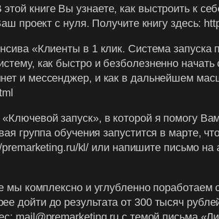
этой книге Вы узнаете, как выстроить к себ
аш проект с нуля. Получите книгу здесь: http:
нсива «Клиенты в 1 клик. Система запуска п
истему, как быстро и безболезненно начать 
нет и мессенджер, и как в дальнейшем мас
tml
 «Ключевой запуск», в которой я помогу Ва
овая группа обучения запустится в марте, ч
/premarketing.ru/kl/ или напишите письмо на 
де мы комплексно и углубленно поработаем с
ее дойти до результата от 300 тысяч рубле
с: mail@premarketing.ru с темой письма «Ли