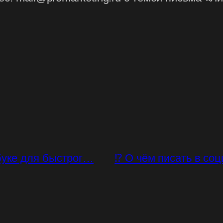
буке для быстрог…
⁉ О чём писать в со