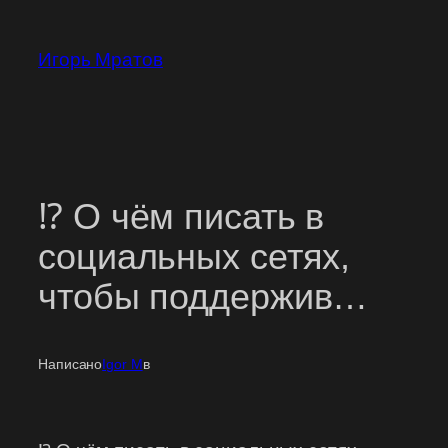
Перейти
к
Игорь Мратов
содержимому
⁉ О чём писать в
социальных сетях,
чтобы поддержив…
Написано
Igor M
в