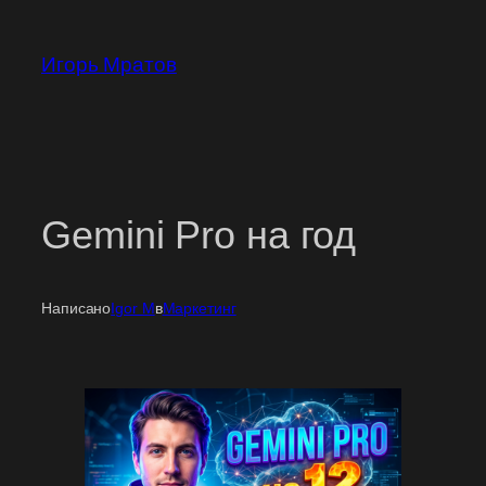
Перейти
к
Игорь Мратов
содержимому
Gemini Pro на год
Написано
Igor M
в
Маркетинг