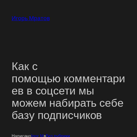
Перейти
к
Игорь Мратов
содержимому
Как с
помощью комментари
ев в соцсети мы
можем набирать себе
базу подписчиков
Написано
Igor M
в
Без рубрики