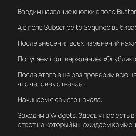
Вводим название кнопки в поле Button 
А в поле Subscribe to Sequnce выбир
После внесения всех изменений нажим
Получаем подтверждение: «Опубликов
После этого еще раз проверим всю це
что человек отвечает.
Начинаем с самого начала.
Заходим в Widgets. Здесь у нас есть 
ответ на который мы ожидаем коммен