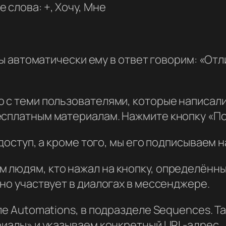
 слова: +, Хочу, Мне
 мы автоматически ему в ответ говорим: «О
 с теми пользователями, которые написали
есплатным материалам. Нажмите кнопку «По
 доступ, а кроме того, мы его подписываем н
людям, кто нажал на кнопку, определённый 
вно участвует в диалогах в мессенджере.
еле Automations, в подразделе Sequences. 
риалы» и указываем конкретный URL-адрес.