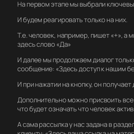
На первом этапе мы выбрали ключевые
И будем реагировать только на них.
Т.е. человек, например, пишет «+», а
здесь слово «Да»
И далее мы продолжаем диалог только
сообщение: «Здесь доступ к нашим б
И при нажатии на кнопку, он получает
Дополнительно можно присвоить всем 
что будет означать что человек акти
А сама рассылка у нас задана в разд
клиенту: «Здесь ваша ссылка на мате