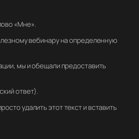
лово «Мне».
 полезному вебинару на определенную
кации, мы и обещали предоставить
ский ответ).
росто удалить этот текст и вставить