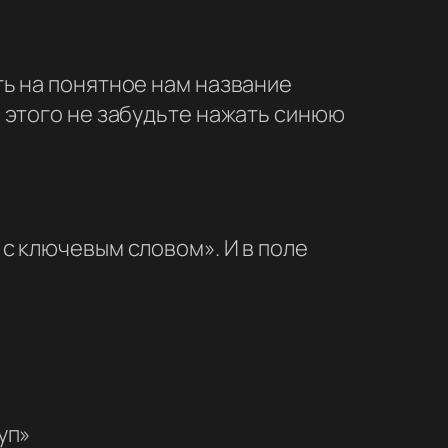
ь на понятное нам название
 этого не забудьте нажать синюю
с ключевым словом». И в поле
уп»