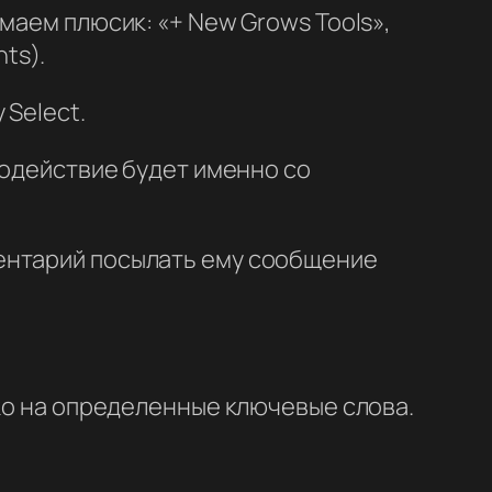
маем плюсик: «+ New Grows Tools»,
ts).
 Select.
модействие будет именно со
ентарий посылать ему сообщение
ько на определенные ключевые слова.