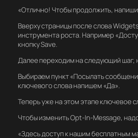
«Отлично! Чтобы продолжить, напиши
Вверху страницы после слова Widget
инструмента роста. Например «Досту
кнопку Save.
Далее переходим на следующий шаг, н
Выбираем пункт «Посылать сообщение
ключевого слова напишем «Да».
Теперь уже на этом этапе ключевое с
Чтобы изменить Opt-In-Message, надо
«Здесь доступ к нашим бесплатным м