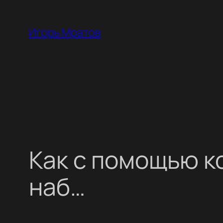
Перейти
к
Игорь Мратов
содержимому
Как с помощью к
наб…