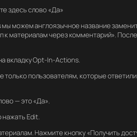
те здесь слово «Да»
s мы можем англоязычное название заменит
п к материалам через комментарий». После
а вкладку Opt-In-Actions.
 только пользователям, которые ответили 
лово — это «Да».
 нажать Edit.
атериалам. Нажмите кнопку «Получить дост