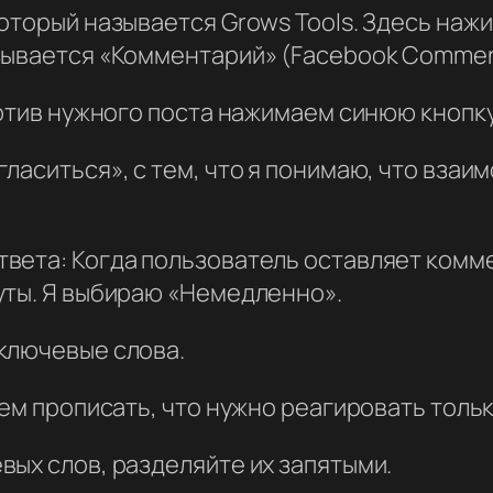
оторый называется Grows Tools. Здесь нажи
зывается «Комментарий» (Facebook Commen
ротив нужного поста нажимаем синюю кнопку
ласиться», с тем, что я понимаю, что взаи
твета: Когда пользователь оставляет комм
уты. Я выбираю «Немедленно».
ключевые слова.
жем прописать, что нужно реагировать тол
ых слов, разделяйте их запятыми.