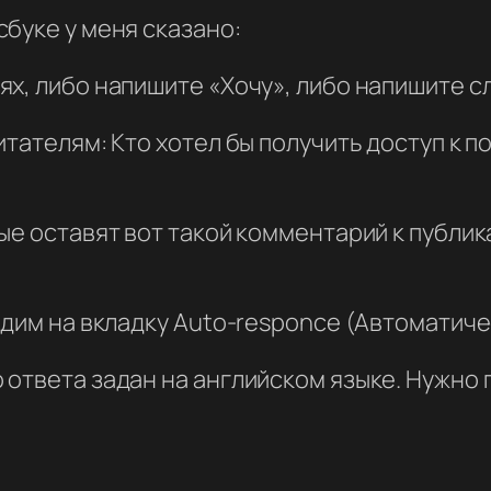
буке у меня сказано:
х, либо напишите «Хочу», либо напишите с
итателям: Кто хотел бы получить доступ к
ые оставят вот такой комментарий к публи
одим на вкладку Auto-responce (Автоматиче
ответа задан на английском языке. Нужно п