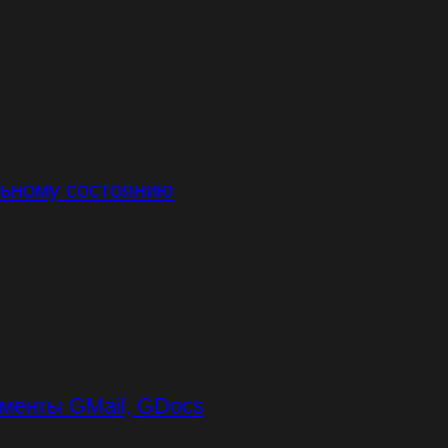
льному состоянию
ументы GMail, GDocs