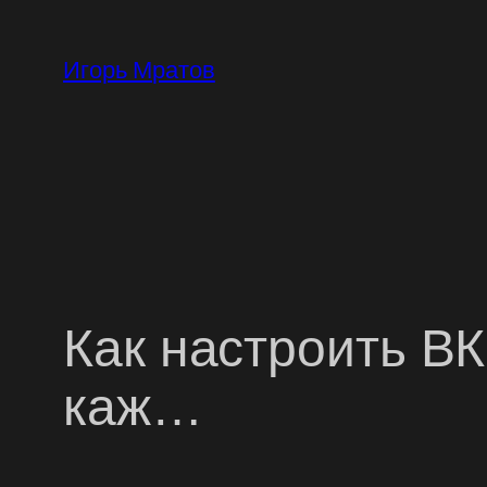
Перейти
к
Игорь Мратов
содержимому
Как настроить ВК
каж…