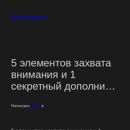
Перейти
к
Игорь Мратов
содержимому
5 элементов захвата
внимания и 1
секретный дополни…
Написано
Igor M
в