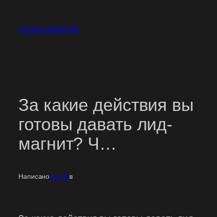
Перейти
к
Игорь Мратов
содержимому
За какие действия вы
готовы давать лид-
магнит? Ч…
Написано
Igor M
в