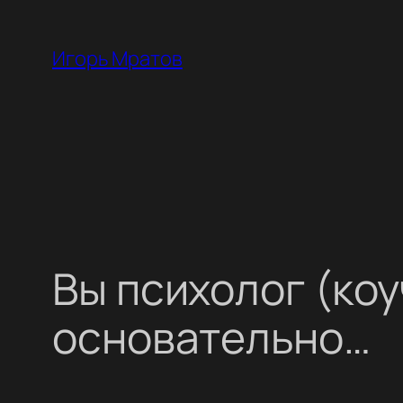
Перейти
к
Игорь Мратов
содержимому
Вы психолог (коу
основательно…