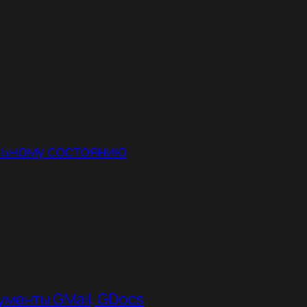
альному состоянию
кументы GMail, GDocs