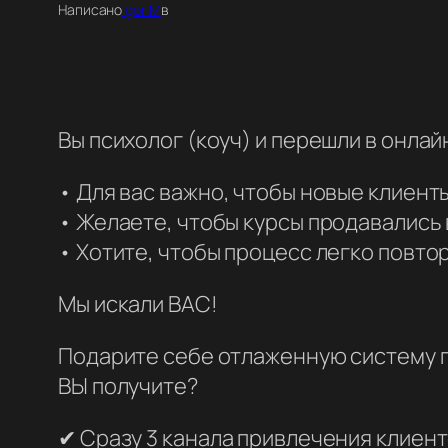
Написано
Igor M
в
Вы психолог (коуч) и перешли в онла
• Для вас важно, чтобы новые клиенты
• Желаете, чтобы курсы продавались 
• Хотите, чтобы процесс легко повто
Мы искали ВАС!
Подарите себе отлаженную систему п
ВЫ получите?
✔ Сразу 3 канала привлечения клиент