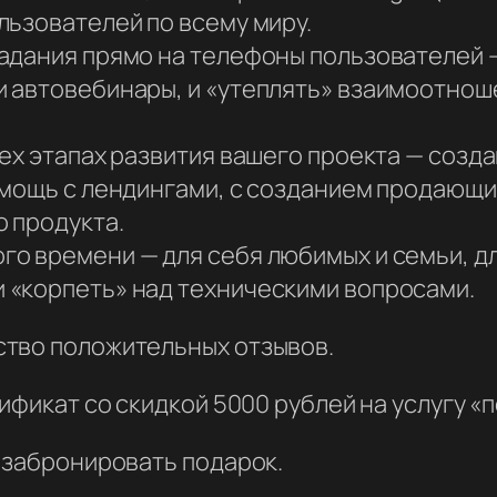
льзователей по всему миру.
адания прямо на телефоны пользователей 
 автовебинары, и «утеплять» взаимоотноше
ех этапах развития вашего проекта — созд
омощь с лендингами, с созданием продающи
 продукта.
о времени — для себя любимых и семьи, дл
 «корпеть» над техническими вопросами.
ство положительных отзывов.
ификат со скидкой 5000 рублей на услугу «п
 забронировать подарок.