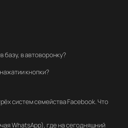
в базу, в автоворонку?
 нажатии кнопки?
рёх систем семейства Facebook. Что
ючая WhatsApp), где на сегодняшний