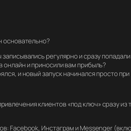
йн основательно?
 записывались регулярно и сразу попадали 
в онлайн и приносили вам прибыль?
рялся, и новый запуск начинался просто при
ривлечения клиентов «под ключ» сразу из т
ов: Facebook, Инстаграм и Messenger (вкл