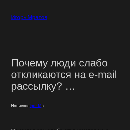
Перейти
к
Игорь Мратов
содержимому
Почему люди слабо
откликаются на e-mail
рассылку? …
Написано
Igor M
в