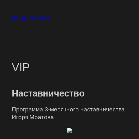
Перейти
к
Игорь Мратов
содержимому
VIP
Наставничество
Программа 3-месячного наставничества
Игоря Мратова