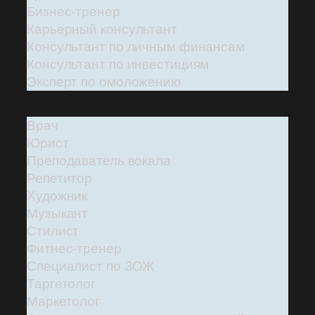
Бизнес-тренер
Карьерный консультант
Консультант по личным финансам
Консультант по инвестициям
Эксперт по омоложению
Врач
Юрист
Преподаватель вокала
Репетитор
Художник
Музыкант
Стилист
Фитнес-тренер
Специалист по ЗОЖ
Таргетолог
Маркетолог