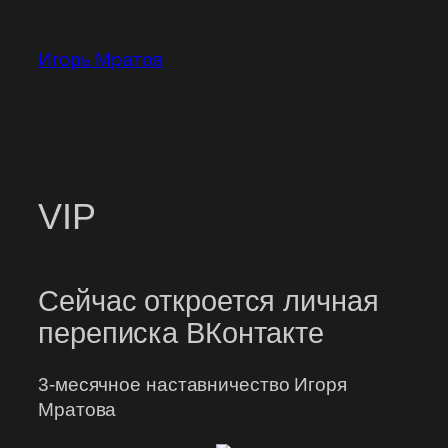
Перейти
к
Игорь Мратов
содержимому
VIP
Сейчас откроется личная
переписка ВКонтакте
3-месячное наставничество Игоря
Мратова