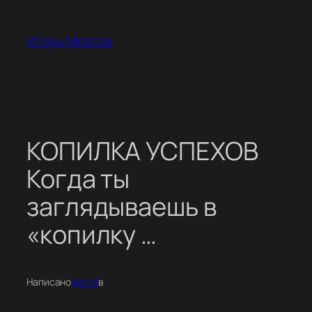
Перейти
к
Игорь Мратов
содержимому
КОПИЛКА УСПЕХОВ
Когда ты
заглядываешь в
«копилку …
Написано
Igor M
в