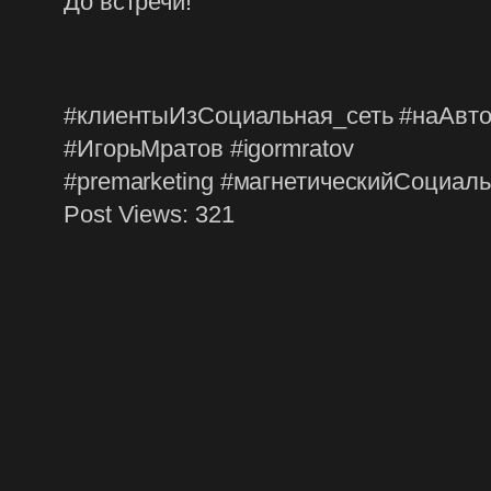
До встречи!
#клиентыИзСоциальная_сеть #наАвто
#ИгорьМратов #igormratov
#premarketing #магнетическийСоциал
Post Views:
321