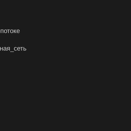
потоке
ьная_сеть