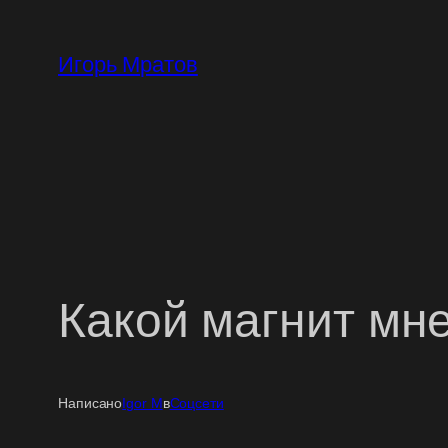
Перейти
к
Игорь Мратов
содержимому
Какой магнит мн
Написано
Igor M
в
Соцсети