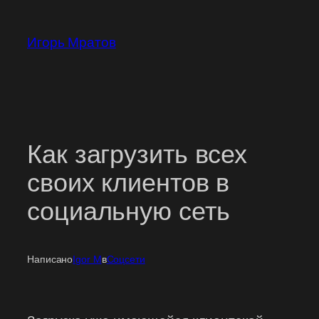
Перейти
к
Игорь Мратов
содержимому
Как загрузить всех
своих клиентов в
социальную сеть
Написано
Igor M
в
Соцсети