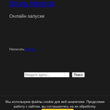
Игорь Мратов
Онлайн запуски
Написать
Игорю
Поиск
Поиск
Персональная
поддержка
| Вход
для клиентов
|
Мы используем файлы cookie для веб-аналитики. Продолжая
Политика конфиденциальности
|
Правовая информация
работу с сайтом, вы соглашаетесь на их обработку.