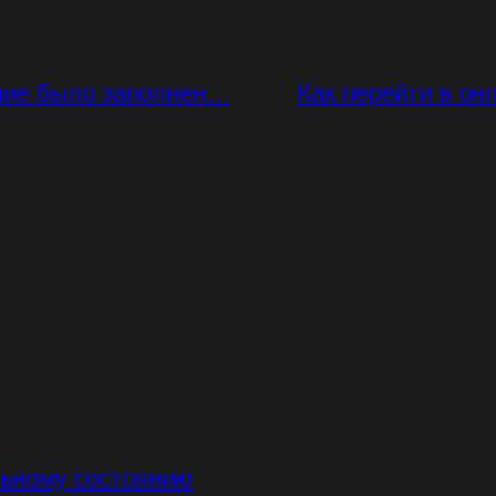
ание было заполнен…
Как перейти в он
льному состоянию