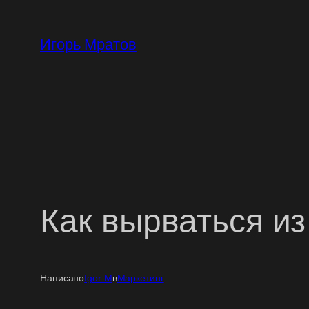
Перейти
к
Игорь Мратов
содержимому
Как вырваться из
Написано
Igor M
в
Маркетинг