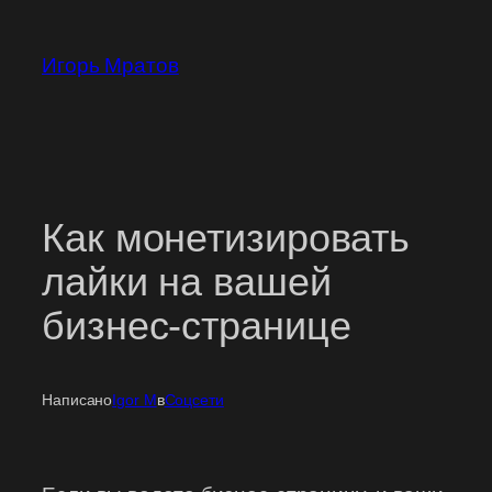
Перейти
к
Игорь Мратов
содержимому
Как монетизировать
лайки на вашей
бизнес-странице
Написано
Igor M
в
Соцсети