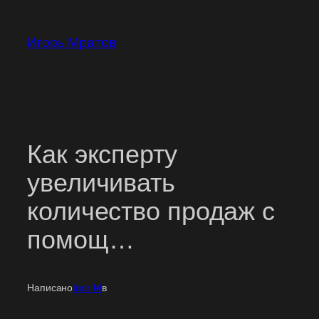
Перейти
к
Игорь Мратов
содержимому
Как эксперту
увеличивать
количество продаж с
помощ…
Написано
Igor M
в