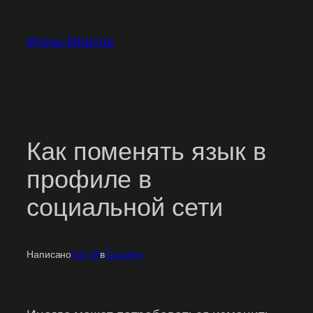
Перейти
к
Игорь Мратов
содержимому
Как поменять язык в
профиле в
социальной сети
Написано
Igor M
в
Соцсети