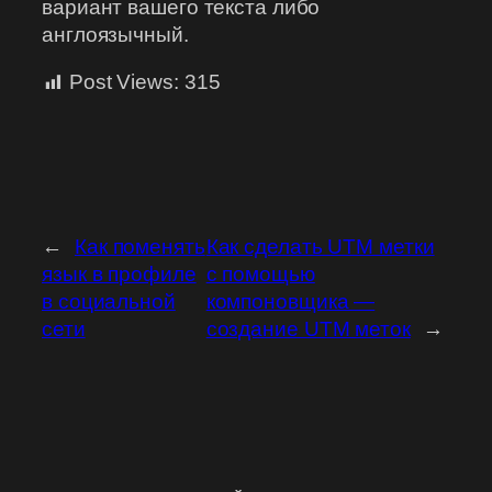
вариант вашего текста либо
англоязычный.
Post Views:
315
←
Как поменять
Как сделать UTM метки
язык в профиле
с помощью
в социальной
компоновщика —
сети
создание UTM меток
→