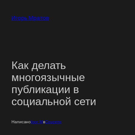
Перейти
к
Игорь Мратов
содержимому
Как делать
многоязычные
публикации в
социальной сети
Написано
Igor M
в
Соцсети