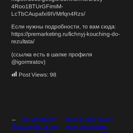
4Roo1BTUrGFimiM-
LcTbCAupafxi9IVMrfqn4Rzs/
Если нужны подробности, то вам сюда:
https://premarketing.ru/lichnyj-kouching-do-
rezultata/
(ссылка есть в шапке профиля
@igormratov)
Post Views:
98
←
Уже достало!
Можно ли в вашей
Пишу, пишу, а они
теме продавать