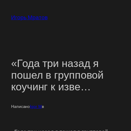
Перейти
к
Игорь Мратов
содержимому
«Года три назад я
пошел в групповой
коучинг к изве…
Написано
Igor M
в