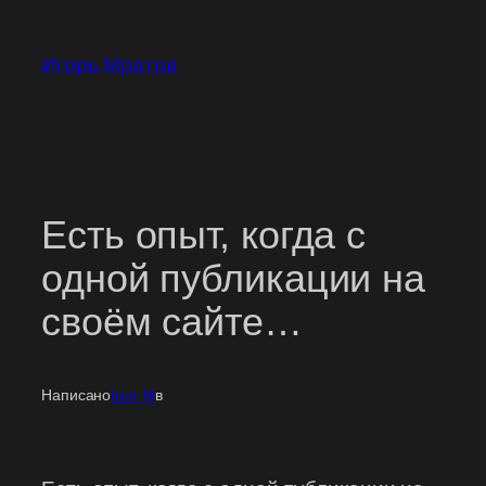
Перейти
к
Игорь Мратов
содержимому
Есть опыт, когда с
одной публикации на
своём сайте…
Написано
Igor M
в