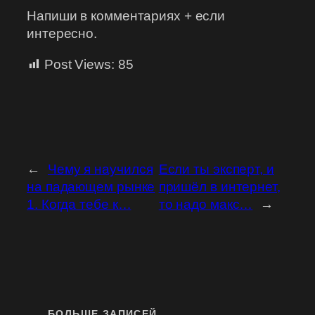
Напиши в комментариях + если
интересно.
Post Views:
85
←
Чему я научился
Если ты эксперт, и
на падающем рынке
пришёл в интернет,
1. Когда тебе к…
то надо макс…
→
БОЛЬШЕ ЗАПИСЕЙ