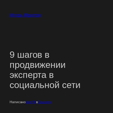
Перейти
к
Игорь Мратов
содержимому
9 шагов в
продвижении
эксперта в
социальной сети
Написано
Igor M
в
Соцсети