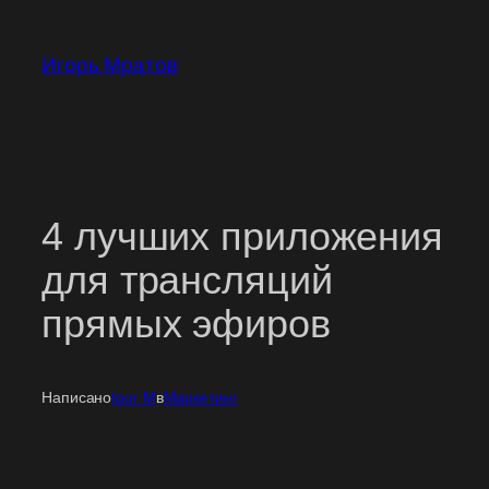
Перейти
к
Игорь Мратов
содержимому
4 лучших приложения
для трансляций
прямых эфиров
Написано
Igor M
в
Маркетинг