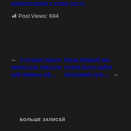
комментариях к этому посту.
Post Views:
694
←
4 луч­ших при­ло­
Когда первый раз
же­ния для транс­ля­
нужно было найти
ций прямых эф…
программу для …
→
БОЛЬШЕ ЗАПИСЕЙ