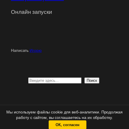
Онлайн запуски
Написать
Игорю
Поиск
Поиск
Персональная
поддержка
| Вход
для клиентов
|
Мы используем файлы cookie для веб-аналитики. Продолжая
Политика конфиденциальности
|
Правовая информация
работу с сайтом, вы соглашаетесь на их обработку.
ОК, согласен