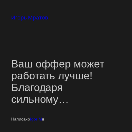
Перейти
к
Игорь Мратов
содержимому
Ваш оффер может
работать лучше!
Благодаря
сильному…
Написано
Igor M
в