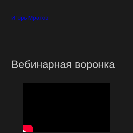
Перейти
к
Игорь Мратов
содержимому
Вебинарная воронка