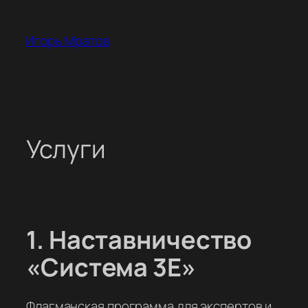
Перейти
к
Игорь Мратов
содержимому
Услуги
1. Наставничество
«Система 3Е»
Флагманская программа для экспертов и