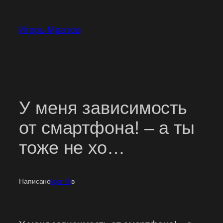
Перейти
к
Игорь Мратов
содержимому
У меня зависимость
от смартфона! – а ты
тоже не хо…
Написано
Igor M
в