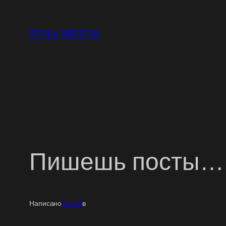
Перейти
к
Игорь Мратов
содержимому
Пишешь посты… А
Написано
Igor M
в