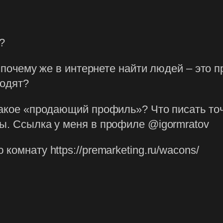
?
о почему же в интернете найти людей – это 
ходят?
 такое «продающий профиль»? Что писать т
ы. Ссылка у меня в профиле @igormratov
омнату https://premarketing.ru/wacons/