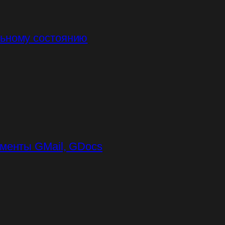
льному состоянию
ументы GMail, GDocs