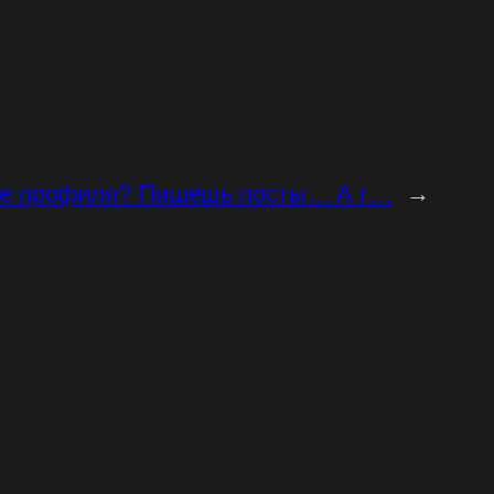
пке профиля? Пишешь посты… А г…
→