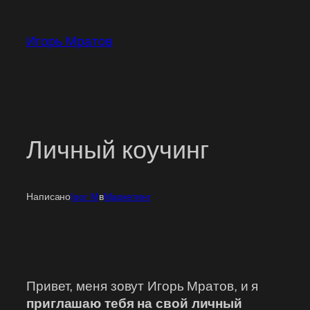
Перейти
к
Игорь Мратов
содержимому
Личный коучинг
Написано
Igor M
в
Маркетинг
Привет, меня зовут Игорь Мратов, и я
приглашаю тебя на свой личный