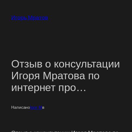
Перейти
к
Игорь Мратов
содержимому
Отзыв о консультации
Игоря Мратова по
интернет про…
Написано
Igor M
в