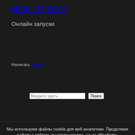
Игорь Мратов
Онлайн запуски
Написать
Игорю
Поиск
Поиск
Персональная
поддержка
| Вход
для клиентов
|
Мы используем файлы cookie для веб-аналитики. Продолжая
Политика конфиденциальности
|
Правовая информация
работу с сайтом, вы соглашаетесь на их обработку.