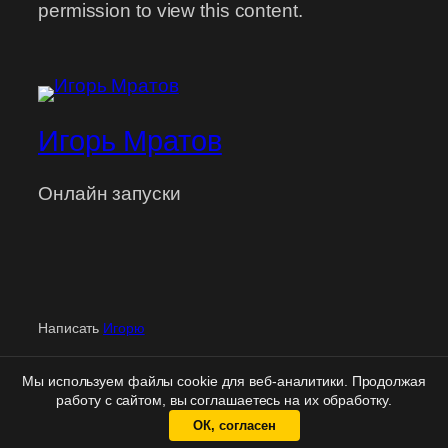
permission to view this content.
Игорь Мратов
Онлайн запуски
Написать
Игорю
Персональная
поддержка
| Вход
для клиентов
|
Мы используем файлы cookie для веб-аналитики. Продолжая
Политика конфиденциальности
|
Правовая информация
работу с сайтом, вы соглашаетесь на их обработку.
ОК, согласен