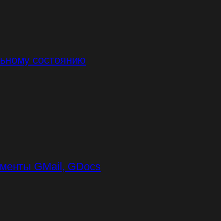
льному состоянию
ументы GMail, GDocs