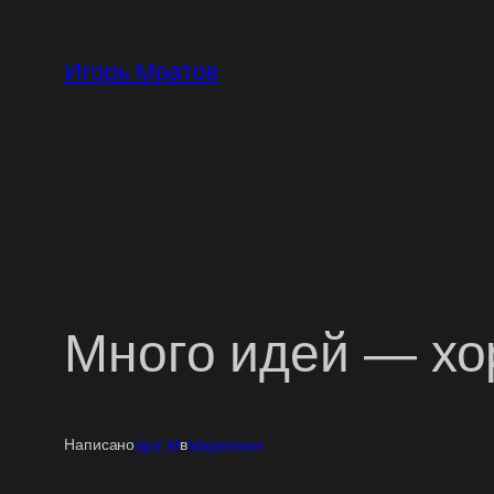
Перейти
к
Игорь Мратов
содержимому
Много идей — хо
Написано
Igor M
в
Маркетинг