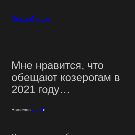
Перейти
к
Игорь Мратов
содержимому
Мне нравится, что
обещают козерогам в
2021 году…
Написано
Igor M
в