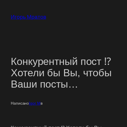
Перейти
к
Игорь Мратов
содержимому
Конкурентный пост ⁉
Хотели бы Вы, чтобы
Ваши посты…
Написано
Igor M
в