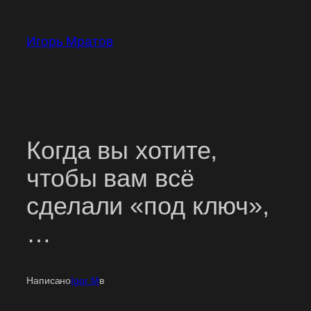
Перейти
к
Игорь Мратов
содержимому
Когда вы хотите,
чтобы вам всё
сделали «под ключ»,
…
Написано
Igor M
в