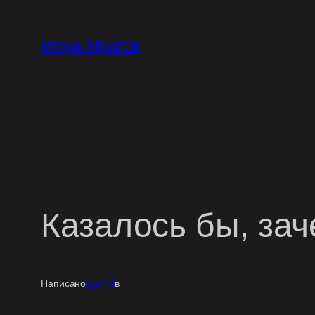
Перейти
к
Игорь Мратов
содержимому
Казалось бы, за
Написано
Igor M
в