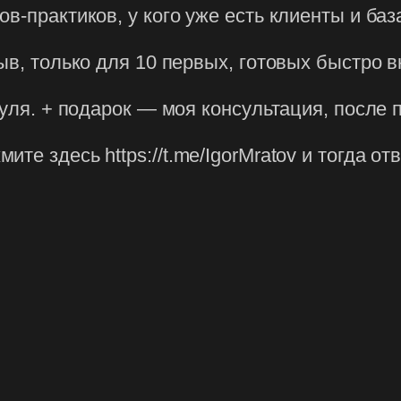
в-практиков, у кого уже есть клиенты и баз
ыв, только для 10 первых, готовых быстро в
дуля. + подарок — моя консультация, после 
те здесь https://t.me/IgorMratov и тогда о