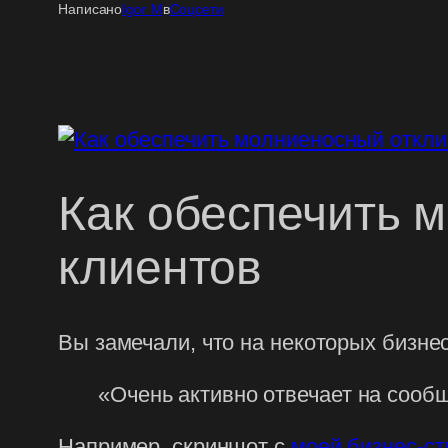
Написано
Igor M
в
Соцсети
Как обеспечить 
клиентов
Вы замечали, что на некоторых бизне
«Очень активно отвечает на сооб
Например, скриншот с
моей бизнес-с