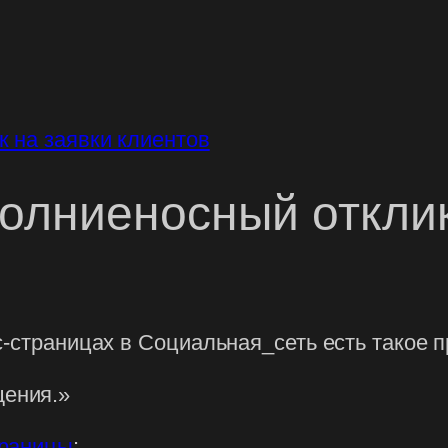
молниеносный отклик
с-страницах в Социальная_сеть есть такое 
щения.»
траницы
: