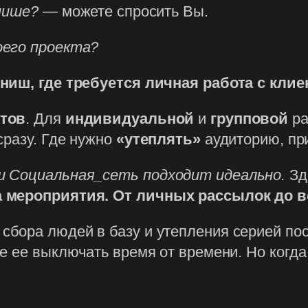
 нише?
— можете спросить Вы.
оего проекта?
ниш, где требуется личная работа с клие
нтов
. Для
индивидуальной
и
групповой
ра
сразу. Где нужно
«утеплять»
аудиторию, пр
ш Социальная_сеть подходит идеально.
Зд
а мероприятия. От личных рассылок до в
сбора людей в базу и утепления серией п
те ее выключать время от времени. Но когда