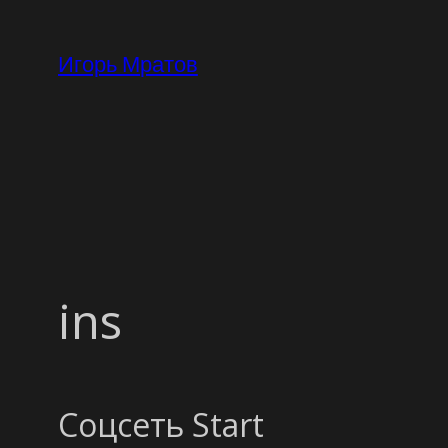
Перейти
к
Игорь Мратов
содержимому
ins
Соцсеть Start