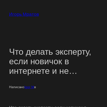
Перейти
к
Игорь Мратов
содержимому
Что делать эксперту,
если новичок в
интернете и не…
Написано
Igor M
в