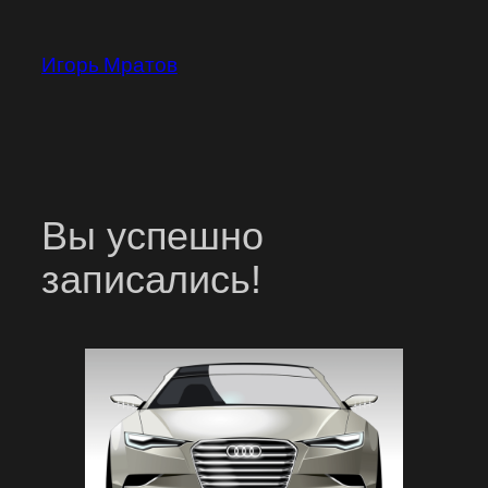
Перейти
к
Игорь Мратов
содержимому
Вы успешно
записались!