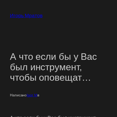
Перейти
к
Игорь Мратов
содержимому
А что если бы у Вас
был инструмент,
чтобы оповещат…
Написано
Igor M
в