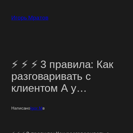
Перейти
к
Игорь Мратов
содержимому
⚡ ⚡ ⚡ 3 правила: Как
разговаривать с
клиентом А у…
Написано
Igor M
в