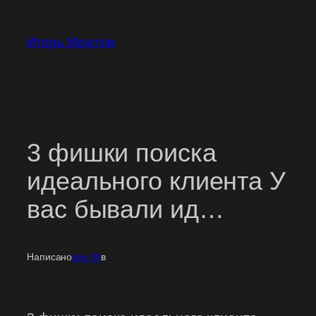
Перейти
к
Игорь Мратов
содержимому
3 фишки поиска
идеального клиента У
вас бывали ид…
Написано
Igor M
в