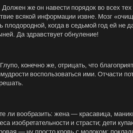
 Должен же он навести порядок во всех тех 
твие всякой информации извне. Мозг «очища
 плодородной, когда в седьмой год ей не д
ыней. Да здравствует обнуление!
Глупо, конечно же, отрицать, что благопри
 мудрости воспользоваться ими. Отчасти по
решать.
е ли вообразить: жена — красавица, маникю
са изобретательности и страсти; дети купа
оровая — ну просто кровь с молоком; поклад