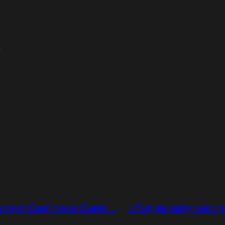
.
зовут Светлана Сави…
«Год не могу наст