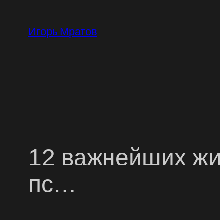
Перейти
к
Игорь Мратов
содержимому
12 важнейших жи
пс…