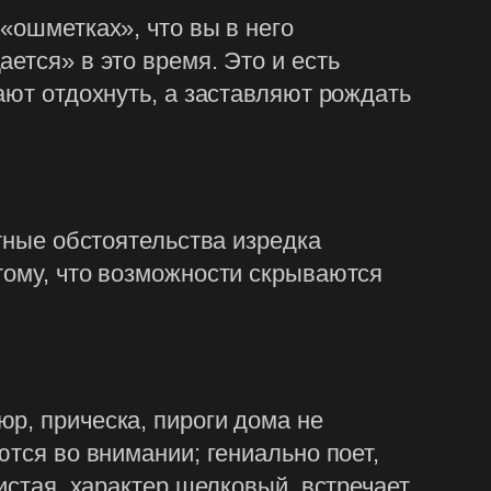
«ошметках», что вы в него
ется» в это время. Это и есть
ают отдохнуть, а заставляют рождать
ятные обстоятельства изредка
тому, что возможности скрываются
р, прическа, пироги дома не
ются во внимании; гениально поет,
истая, характер шелковый, встречает